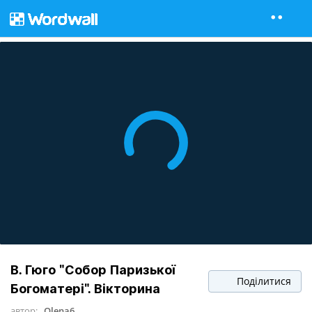
В. Гюго "Собор Паризької
Поділитися
Богоматері". Вікторина
автор:
Olena6