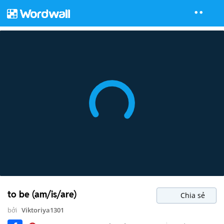
to be (am/is/are)
Chia sẻ
bởi
Viktoriya1301