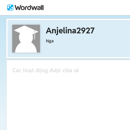
Anjelina2927
Nga
Các hoạt động được chia sẻ