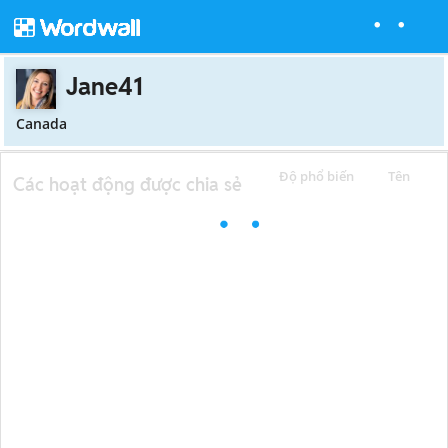
Jane41
Canada
Độ phổ biến
Tên
Các hoạt động được chia sẻ