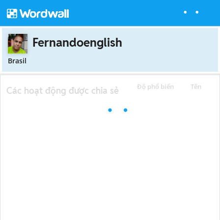
Fernandoenglish
Brasil
Độ phổ biến
Tên
Các hoạt động được chia sẻ