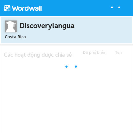
Discoverylangua
Costa Rica
Độ phổ biến
Tên
Các hoạt động được chia sẻ