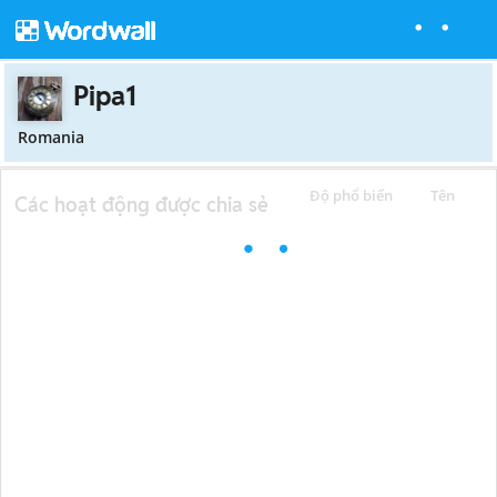
Pipa1
Romania
Độ phổ biến
Tên
Các hoạt động được chia sẻ