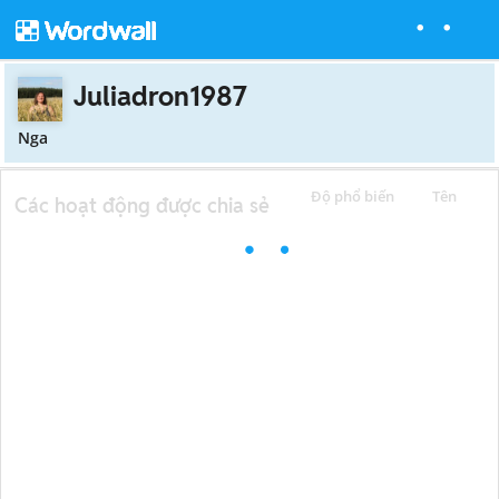
Juliadron1987
Nga
Độ phổ biến
Tên
Các hoạt động được chia sẻ