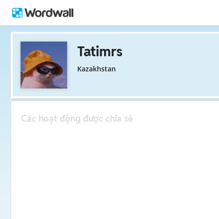
Tatimrs
Kazakhstan
Các hoạt động được chia sẻ