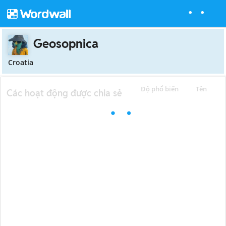
Geosopnica
Croatia
Độ phổ biến
Tên
Các hoạt động được chia sẻ