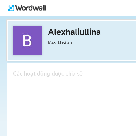
Alexhaliullina
Kazakhstan
Các hoạt động được chia sẻ