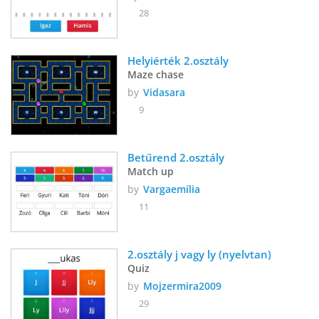
28
Helyiérték 2.osztály
Maze chase
by
Vidasara
9
Betűrend 2.osztály
Match up
by
Vargaemília
11
2.osztály j vagy ly (nyelvtan)
Quiz
by
Mojzermira2009
29