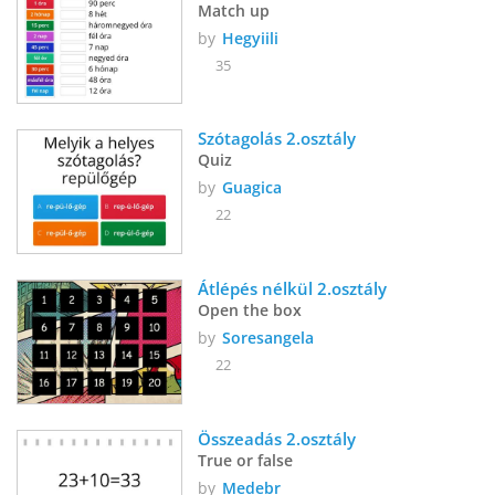
Match up
by
Hegyiili
35
Szótagolás 2.osztály
Quiz
by
Guagica
22
Átlépés nélkül 2.osztály 
Open the box
by
Soresangela
22
Összeadás 2.osztály
True or false
by
Medebr