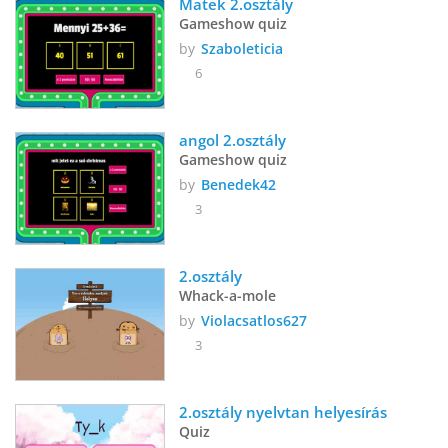
Matek 2.osztály
Gameshow quiz
by
Szaboleticia
6
angol 2.osztály
Gameshow quiz
by
Benedek42
3
2.osztály
Whack-a-mole
by
Violacsatlos627
3
2.osztály nyelvtan helyesírás 
Quiz