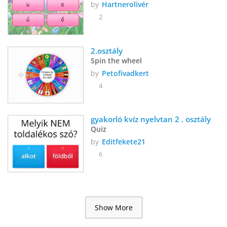
by
Hartnerolivér
2
2.osztály
Spin the wheel
by
Petofivadkert
4
gyakorló kvíz nyelvtan 2 . osztály
Quiz
by
Editfekete21
6
Show More