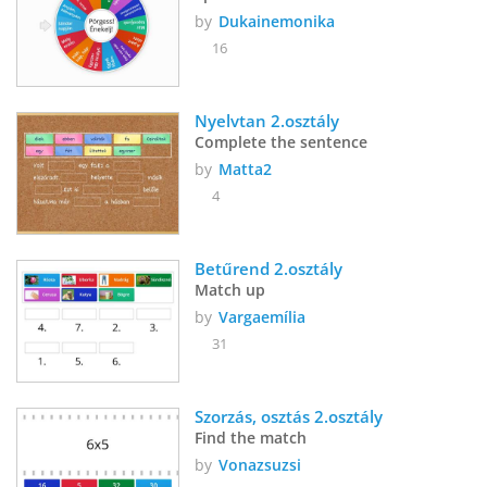
by
Dukainemonika
16
Nyelvtan 2.osztály
Complete the sentence
by
Matta2
4
Betűrend 2.osztály
Match up
by
Vargaemília
31
Szorzás, osztás 2.osztály
Find the match
by
Vonazsuzsi