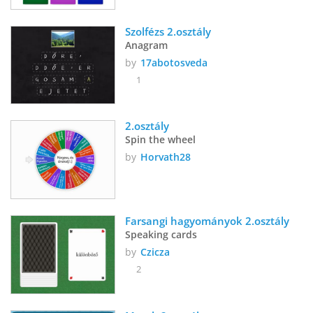
Szolfézs 2.osztály
Anagram
by
17abotosveda
1
2.osztály
Spin the wheel
by
Horvath28
Farsangi hagyományok 2.osztály
Speaking cards
by
Czicza
2