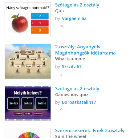
Szótagolás 2.osztály
Quiz
by
Vargaemília
18
2.osztály: Anyanyelv: 
Magánhangzók időtartama
Whack-a-mole
by
Szszilvi67
2
Szótagolás 2.osztály
Gameshow quiz
by
Borbaskatalin17
9
Szerencsekerék: Ének 2.osztály 
Spin the wheel