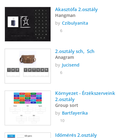
Akasztófa 2.osztály 
Hangman
by
Czibulyanita
6
2.osztály sch,  Sch
Anagram
by
Jucisend
6
Környezet - Érzékszerveink 
2.osztály
Group sort
by
Bartfayerika
10
Időmérés 2.osztály