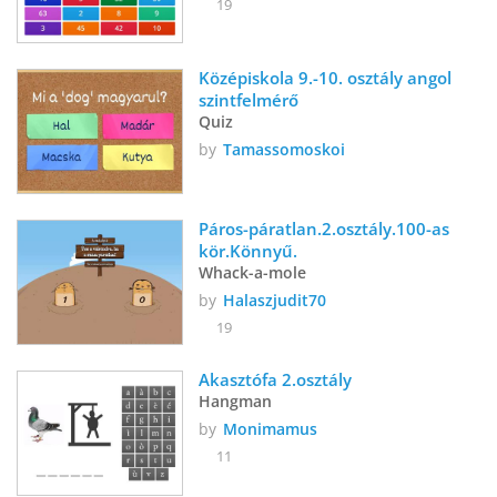
19
Középiskola 9.-10. osztály angol 
szintfelmérő
Quiz
by
Tamassomoskoi
Páros-páratlan.2.osztály.100-as 
kör.Könnyű.
Whack-a-mole
by
Halaszjudit70
19
Akasztófa 2.osztály
Hangman
by
Monimamus
11