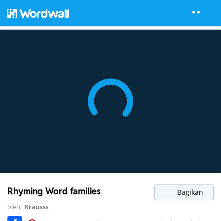
Rhyming Word families
Bagikan
oleh
Krausss