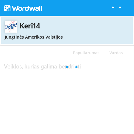
Keri14
Jungtinės Amerikos Valstijos
Populiarumas
Vardas
Veiklos, kurias galima bendrinti