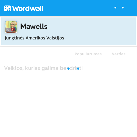
Mawells
Jungtinės Amerikos Valstijos
Populiarumas
Vardas
Veiklos, kurias galima bendrinti