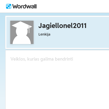
Jagiellonel2011
Lenkija
Veiklos, kurias galima bendrinti