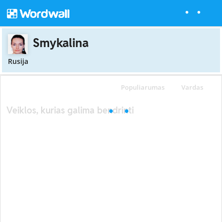
Smykalina
Rusija
Populiarumas
Vardas
Veiklos, kurias galima bendrinti