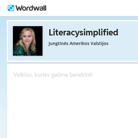
Literacysimplified
Jungtinės Amerikos Valstijos
Veiklos, kurias galima bendrinti