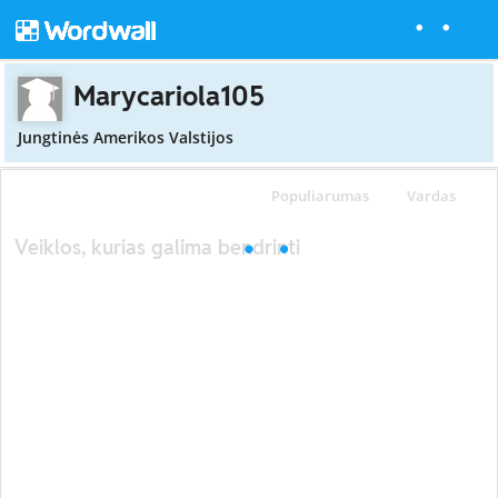
Marycariola105
Jungtinės Amerikos Valstijos
Populiarumas
Vardas
Veiklos, kurias galima bendrinti