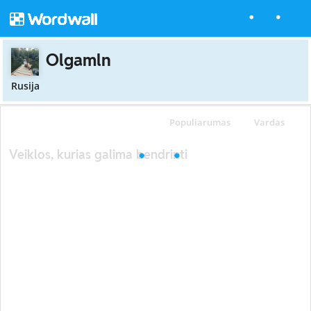
Olgamln
Rusija
Populiarumas
Vardas
Veiklos, kurias galima bendrinti