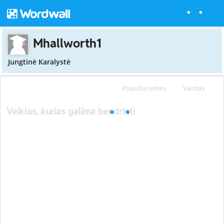
Mhallworth1
Jungtinė Karalystė
Populiarumas
Vardas
Veiklos, kurias galima bendrinti