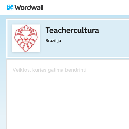
Teachercultura
Brazilija
Veiklos, kurias galima bendrinti