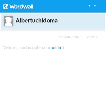
Albertuchidoma
Populiarumas
Vardas
Veiklos, kurias galima bendrinti