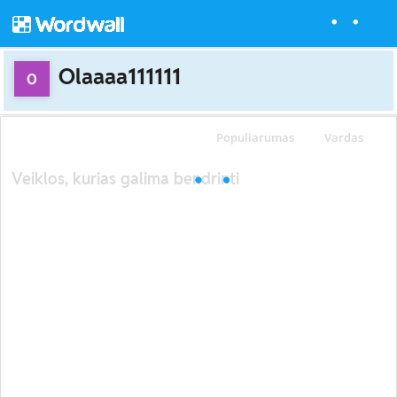
Olaaaa111111
Populiarumas
Vardas
Veiklos, kurias galima bendrinti