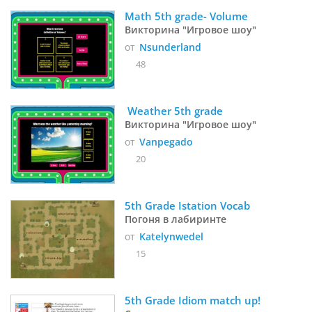
Math 5th grade- Volume
Викторина "Игровое шоу"
от
Nsunderland
48
 Weather 5th grade
Викторина "Игровое шоу"
от
Vanpegado
20
5th Grade Istation Vocab
Погоня в лабиринте
от
Katelynwedel
15
5th Grade Idiom match up!