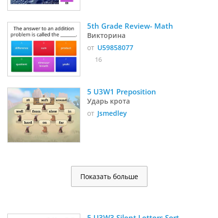
5th Grade Review- Math 
Викторина
от
U59858077
16
5 U3W1 Preposition 
Ударь крота
от
Jsmedley
Показать больше
5 U3W3 Silent Letters Sort