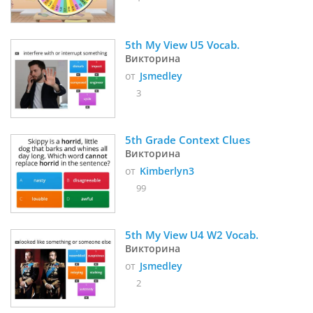
5th My View U5 Vocab. 
Викторина
от
Jsmedley
3
5th Grade Context Clues
Викторина
от
Kimberlyn3
99
5th My View U4 W2 Vocab. 
Викторина
от
Jsmedley
2