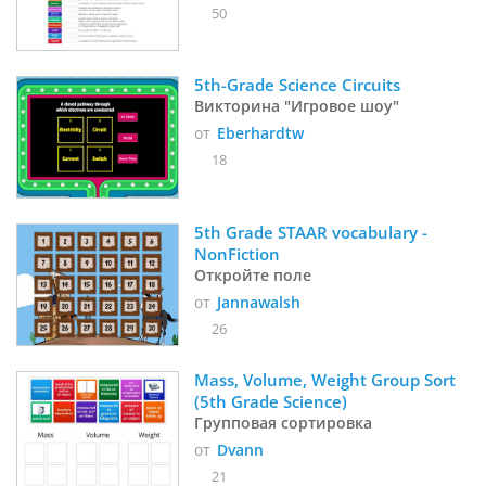
50
5th-Grade Science Circuits
Викторина "Игровое шоу"
от
Eberhardtw
18
5th Grade STAAR vocabulary - 
NonFiction
Откройте поле
от
Jannawalsh
26
Mass, Volume, Weight Group Sort 
(5th Grade Science)
Групповая сортировка
от
Dvann
21