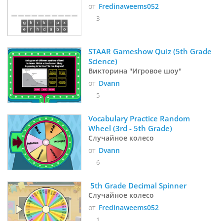
от
Fredinaweems052
3
STAAR Gameshow Quiz (5th Grade 
Science)
Викторина "Игровое шоу"
от
Dvann
5
Vocabulary Practice Random 
Wheel (3rd - 5th Grade)
Случайное колесо
от
Dvann
6
 5th Grade Decimal Spinner
Случайное колесо
от
Fredinaweems052
1