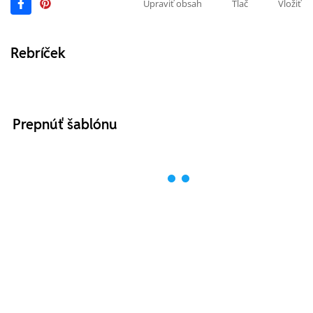
Upraviť obsah
Tlač
Vložiť
Rebríček
Prepnúť šablónu