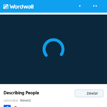
Describing People
Zdieľať
vytvoril(a)
Rshah2