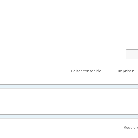
E
Editar contenido...
Imprimir
Requiere