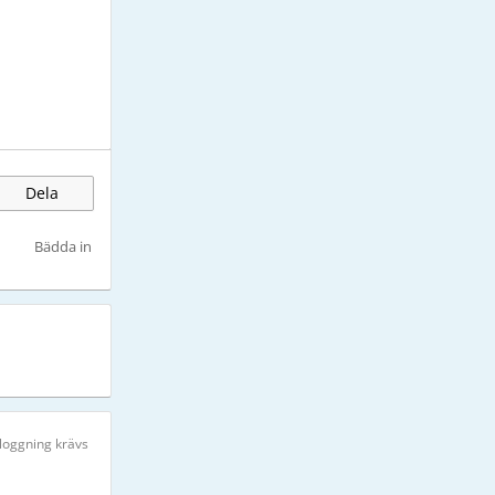
Dela
Bädda in
nloggning krävs